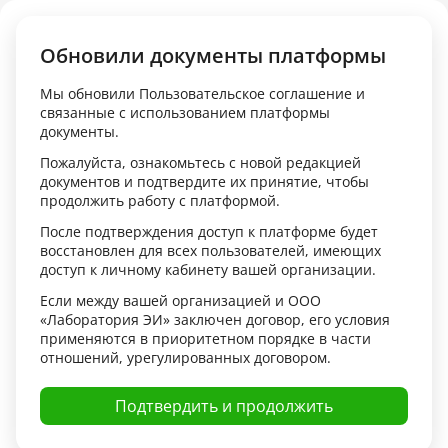
Обновили документы платформы
Мы обновили Пользовательское соглашение и
связанные с использованием платформы
документы.
Войти в личный кабинет
Пожалуйста, ознакомьтесь с новой редакцией
документов и подтвердите их принятие, чтобы
продолжить работу с платформой.
После подтверждения доступ к платформе будет
восстановлен для всех пользователей, имеющих
доступ к личному кабинету вашей организации.
Забыли пароль?
Запомнить меня
Если между вашей организацией и ООО
«Лаборатория ЭИ» заключен договор, его условия
Я ознакомлен(а) и принимаю
Пользовательское
применяются в приоритетном порядке в части
соглашение
,
Политику обработки персональных
отношений, урегулированных договором.
данных
и
Поручение на обработку персональных
данных
, а также даю
согласие на обработку
Подтвердить и продолжить
персональных данных